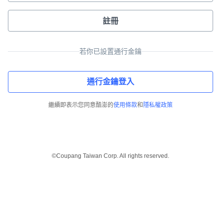
註冊
若你已設置通行金鑰
通行金鑰登入
繼續即表示您同意酷澎的
使用條款
和
隱私權政策
©Coupang Taiwan Corp. All rights reserved.