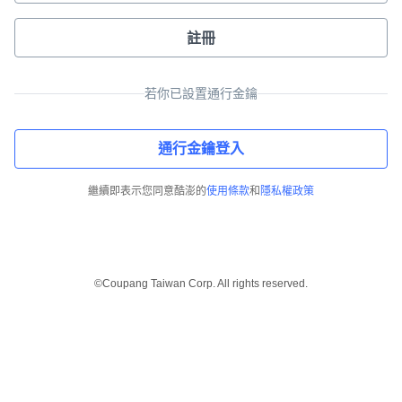
註冊
若你已設置通行金鑰
通行金鑰登入
繼續即表示您同意酷澎的
使用條款
和
隱私權政策
©Coupang Taiwan Corp. All rights reserved.