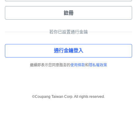
註冊
若你已設置通行金鑰
通行金鑰登入
繼續即表示您同意酷澎的
使用條款
和
隱私權政策
©Coupang Taiwan Corp. All rights reserved.