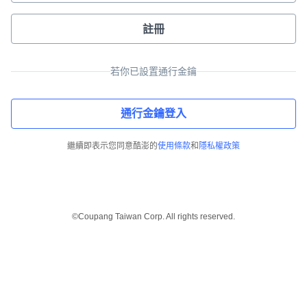
註冊
若你已設置通行金鑰
通行金鑰登入
繼續即表示您同意酷澎的
使用條款
和
隱私權政策
©Coupang Taiwan Corp. All rights reserved.