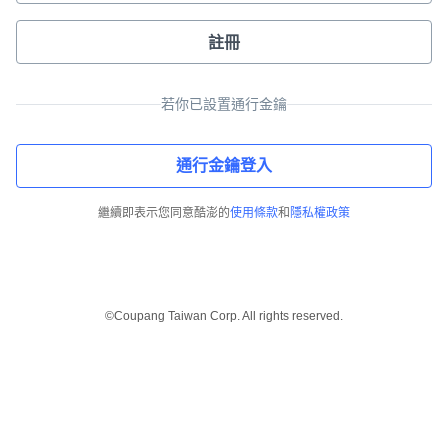
註冊
若你已設置通行金鑰
通行金鑰登入
繼續即表示您同意酷澎的
使用條款
和
隱私權政策
©Coupang Taiwan Corp. All rights reserved.