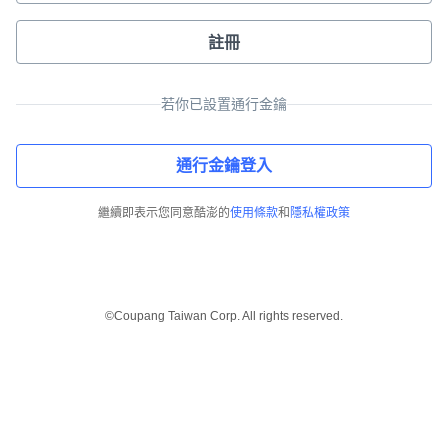
註冊
若你已設置通行金鑰
通行金鑰登入
繼續即表示您同意酷澎的
使用條款
和
隱私權政策
©Coupang Taiwan Corp. All rights reserved.