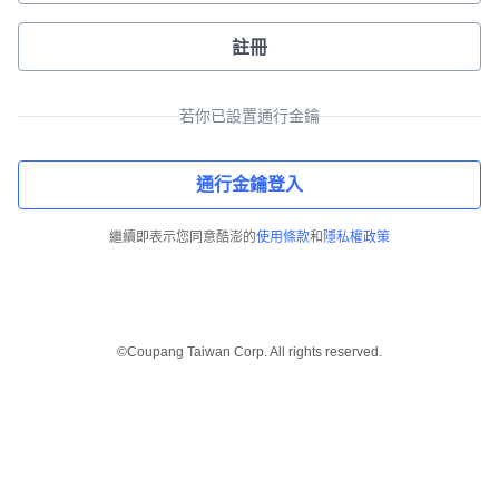
註冊
若你已設置通行金鑰
通行金鑰登入
繼續即表示您同意酷澎的
使用條款
和
隱私權政策
©Coupang Taiwan Corp. All rights reserved.