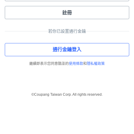
註冊
若你已設置通行金鑰
通行金鑰登入
繼續即表示您同意酷澎的
使用條款
和
隱私權政策
©Coupang Taiwan Corp. All rights reserved.