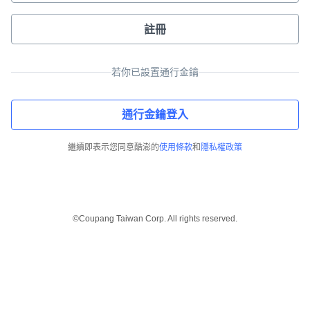
註冊
若你已設置通行金鑰
通行金鑰登入
繼續即表示您同意酷澎的
使用條款
和
隱私權政策
©Coupang Taiwan Corp. All rights reserved.