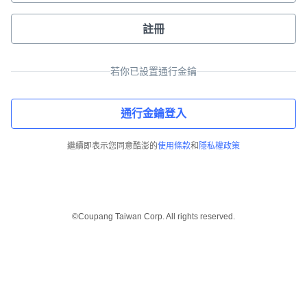
註冊
若你已設置通行金鑰
通行金鑰登入
繼續即表示您同意酷澎的
使用條款
和
隱私權政策
©Coupang Taiwan Corp. All rights reserved.