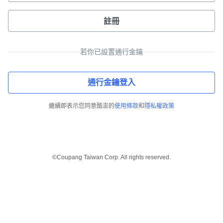
註冊
若你已設置通行金鑰
通行金鑰登入
繼續即表示您同意酷澎的
使用條款
和
隱私權政策
©Coupang Taiwan Corp. All rights reserved.