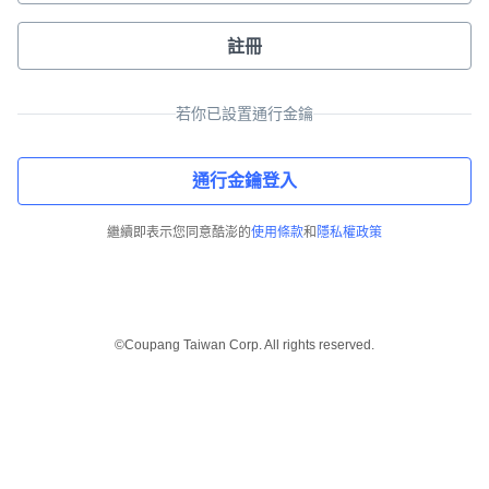
註冊
若你已設置通行金鑰
通行金鑰登入
繼續即表示您同意酷澎的
使用條款
和
隱私權政策
©Coupang Taiwan Corp. All rights reserved.