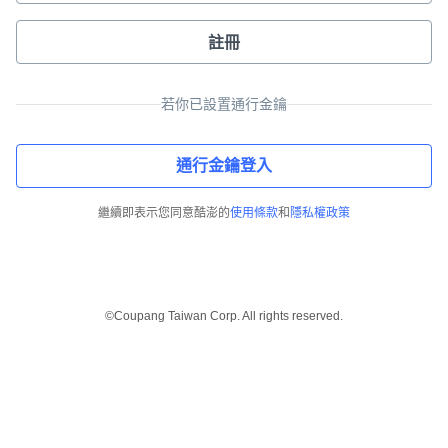
註冊
若你已設置通行金鑰
通行金鑰登入
繼續即表示您同意酷澎的
使用條款
和
隱私權政策
©Coupang Taiwan Corp. All rights reserved.