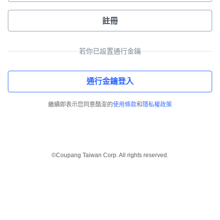
註冊
若你已設置通行金鑰
通行金鑰登入
繼續即表示您同意酷澎的
使用條款
和
隱私權政策
©Coupang Taiwan Corp. All rights reserved.