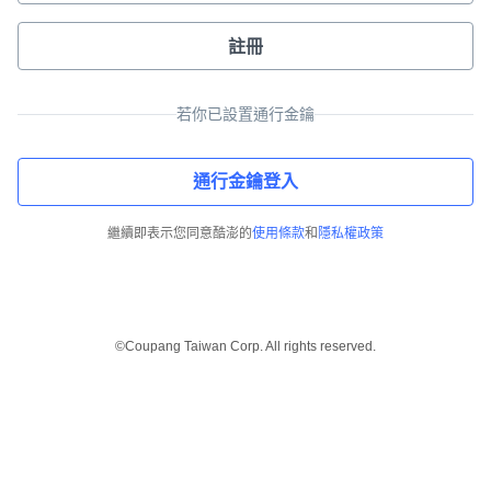
註冊
若你已設置通行金鑰
通行金鑰登入
繼續即表示您同意酷澎的
使用條款
和
隱私權政策
©Coupang Taiwan Corp. All rights reserved.