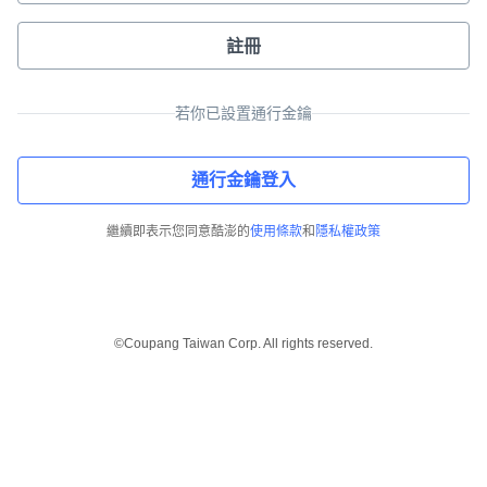
註冊
若你已設置通行金鑰
通行金鑰登入
繼續即表示您同意酷澎的
使用條款
和
隱私權政策
©Coupang Taiwan Corp. All rights reserved.