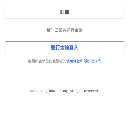
註冊
若你已設置通行金鑰
通行金鑰登入
繼續即表示您同意酷澎的
使用條款
和
隱私權政策
©Coupang Taiwan Corp. All rights reserved.