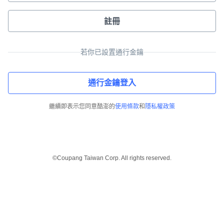
註冊
若你已設置通行金鑰
通行金鑰登入
繼續即表示您同意酷澎的
使用條款
和
隱私權政策
©Coupang Taiwan Corp. All rights reserved.