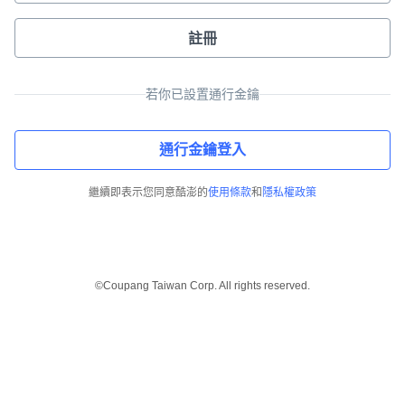
註冊
若你已設置通行金鑰
通行金鑰登入
繼續即表示您同意酷澎的
使用條款
和
隱私權政策
©Coupang Taiwan Corp. All rights reserved.