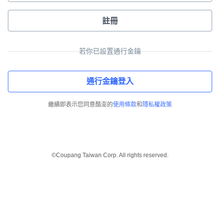
註冊
若你已設置通行金鑰
通行金鑰登入
繼續即表示您同意酷澎的
使用條款
和
隱私權政策
©Coupang Taiwan Corp. All rights reserved.