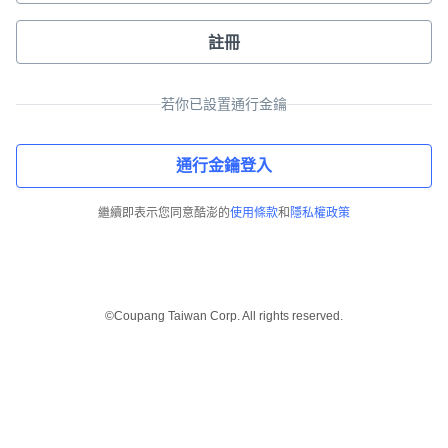
註冊
若你已設置通行金鑰
通行金鑰登入
繼續即表示您同意酷澎的
使用條款
和
隱私權政策
©Coupang Taiwan Corp. All rights reserved.