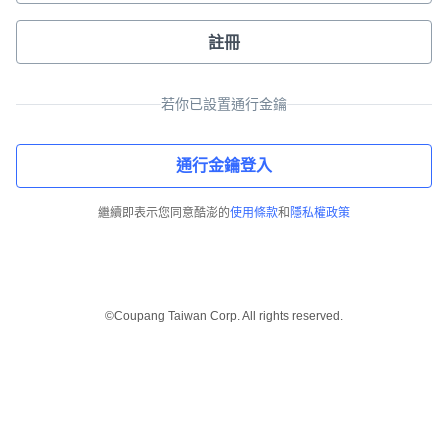
註冊
若你已設置通行金鑰
通行金鑰登入
繼續即表示您同意酷澎的
使用條款
和
隱私權政策
©Coupang Taiwan Corp. All rights reserved.