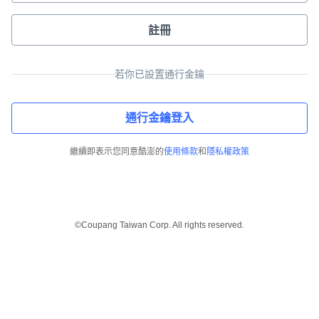
註冊
若你已設置通行金鑰
通行金鑰登入
繼續即表示您同意酷澎的
使用條款
和
隱私權政策
©Coupang Taiwan Corp. All rights reserved.