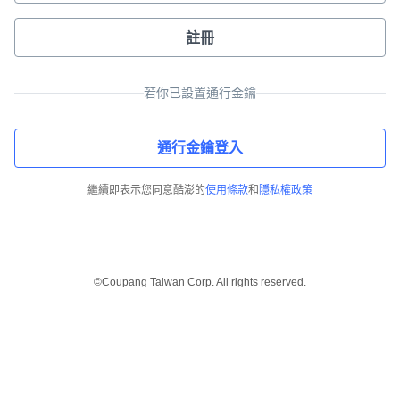
註冊
若你已設置通行金鑰
通行金鑰登入
繼續即表示您同意酷澎的
使用條款
和
隱私權政策
©Coupang Taiwan Corp. All rights reserved.