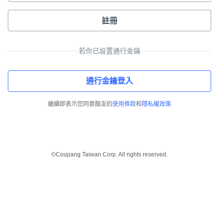
註冊
若你已設置通行金鑰
通行金鑰登入
繼續即表示您同意酷澎的
使用條款
和
隱私權政策
©Coupang Taiwan Corp. All rights reserved.