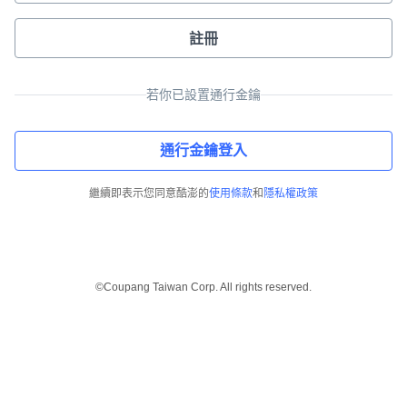
註冊
若你已設置通行金鑰
通行金鑰登入
繼續即表示您同意酷澎的
使用條款
和
隱私權政策
©Coupang Taiwan Corp. All rights reserved.