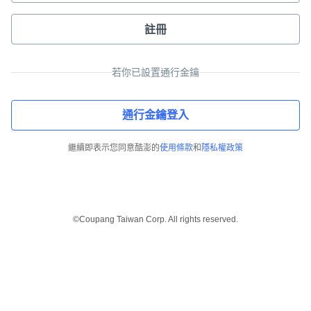
註冊
若你已設置通行金鑰
通行金鑰登入
繼續即表示您同意酷澎的
使用條款
和
隱私權政策
©Coupang Taiwan Corp. All rights reserved.