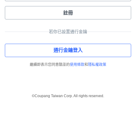
註冊
若你已設置通行金鑰
通行金鑰登入
繼續即表示您同意酷澎的
使用條款
和
隱私權政策
©Coupang Taiwan Corp. All rights reserved.