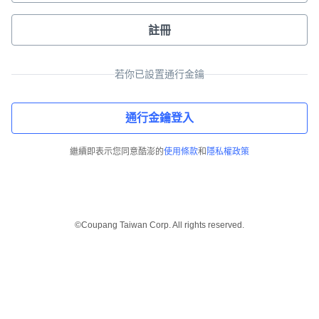
註冊
若你已設置通行金鑰
通行金鑰登入
繼續即表示您同意酷澎的
使用條款
和
隱私權政策
©Coupang Taiwan Corp. All rights reserved.