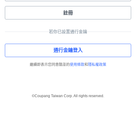
註冊
若你已設置通行金鑰
通行金鑰登入
繼續即表示您同意酷澎的
使用條款
和
隱私權政策
©Coupang Taiwan Corp. All rights reserved.