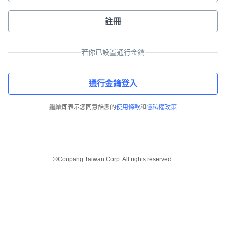
註冊
若你已設置通行金鑰
通行金鑰登入
繼續即表示您同意酷澎的
使用條款
和
隱私權政策
©Coupang Taiwan Corp. All rights reserved.