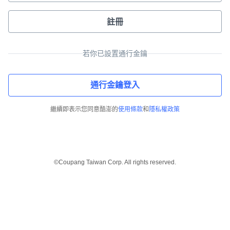
註冊
若你已設置通行金鑰
通行金鑰登入
繼續即表示您同意酷澎的
使用條款
和
隱私權政策
©Coupang Taiwan Corp. All rights reserved.