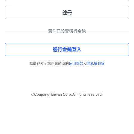
註冊
若你已設置通行金鑰
通行金鑰登入
繼續即表示您同意酷澎的
使用條款
和
隱私權政策
©Coupang Taiwan Corp. All rights reserved.