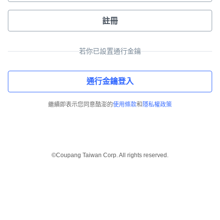
註冊
若你已設置通行金鑰
通行金鑰登入
繼續即表示您同意酷澎的
使用條款
和
隱私權政策
©Coupang Taiwan Corp. All rights reserved.