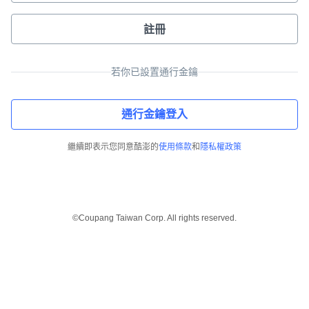
註冊
若你已設置通行金鑰
通行金鑰登入
繼續即表示您同意酷澎的
使用條款
和
隱私權政策
©Coupang Taiwan Corp. All rights reserved.