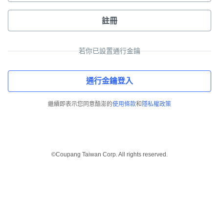
註冊
若你已設置通行金鑰
通行金鑰登入
繼續即表示您同意酷澎的
使用條款
和
隱私權政策
©Coupang Taiwan Corp. All rights reserved.