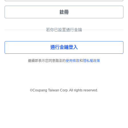
註冊
若你已設置通行金鑰
通行金鑰登入
繼續即表示您同意酷澎的
使用條款
和
隱私權政策
©Coupang Taiwan Corp. All rights reserved.