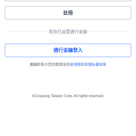
註冊
若你已設置通行金鑰
通行金鑰登入
繼續即表示您同意酷澎的
使用條款
和
隱私權政策
©Coupang Taiwan Corp. All rights reserved.