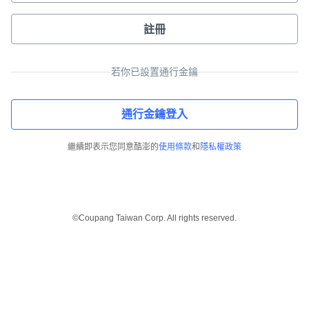
註冊
若你已設置通行金鑰
通行金鑰登入
繼續即表示您同意酷澎的
使用條款
和
隱私權政策
©Coupang Taiwan Corp. All rights reserved.