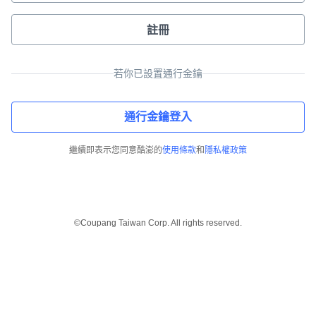
註冊
若你已設置通行金鑰
通行金鑰登入
繼續即表示您同意酷澎的
使用條款
和
隱私權政策
©Coupang Taiwan Corp. All rights reserved.