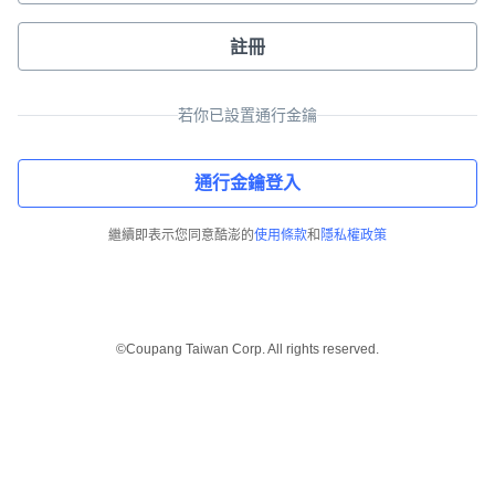
註冊
若你已設置通行金鑰
通行金鑰登入
繼續即表示您同意酷澎的
使用條款
和
隱私權政策
©Coupang Taiwan Corp. All rights reserved.