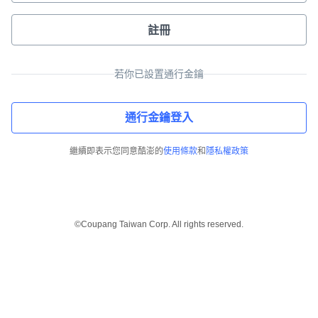
註冊
若你已設置通行金鑰
通行金鑰登入
繼續即表示您同意酷澎的
使用條款
和
隱私權政策
©Coupang Taiwan Corp. All rights reserved.