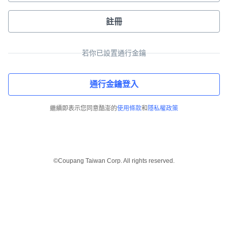
註冊
若你已設置通行金鑰
通行金鑰登入
繼續即表示您同意酷澎的
使用條款
和
隱私權政策
©Coupang Taiwan Corp. All rights reserved.