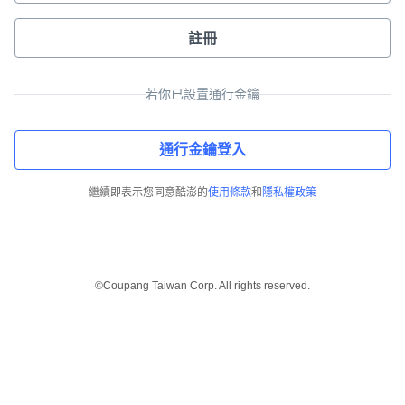
註冊
若你已設置通行金鑰
通行金鑰登入
繼續即表示您同意酷澎的
使用條款
和
隱私權政策
©Coupang Taiwan Corp. All rights reserved.