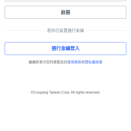
註冊
若你已設置通行金鑰
通行金鑰登入
繼續即表示您同意酷澎的
使用條款
和
隱私權政策
©Coupang Taiwan Corp. All rights reserved.