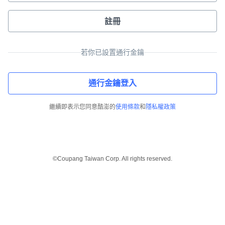
註冊
若你已設置通行金鑰
通行金鑰登入
繼續即表示您同意酷澎的
使用條款
和
隱私權政策
©Coupang Taiwan Corp. All rights reserved.