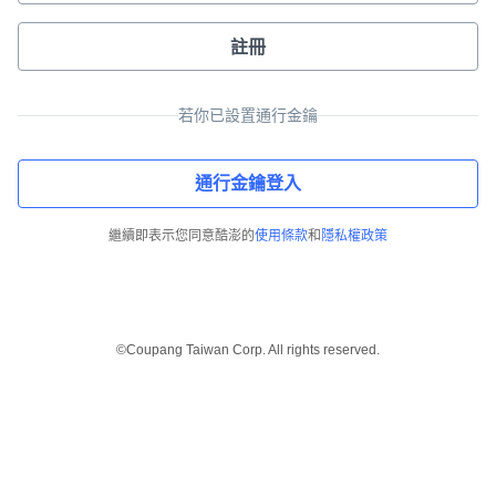
註冊
若你已設置通行金鑰
通行金鑰登入
繼續即表示您同意酷澎的
使用條款
和
隱私權政策
©Coupang Taiwan Corp. All rights reserved.