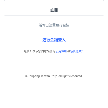
註冊
若你已設置通行金鑰
通行金鑰登入
繼續即表示您同意酷澎的
使用條款
和
隱私權政策
©Coupang Taiwan Corp. All rights reserved.