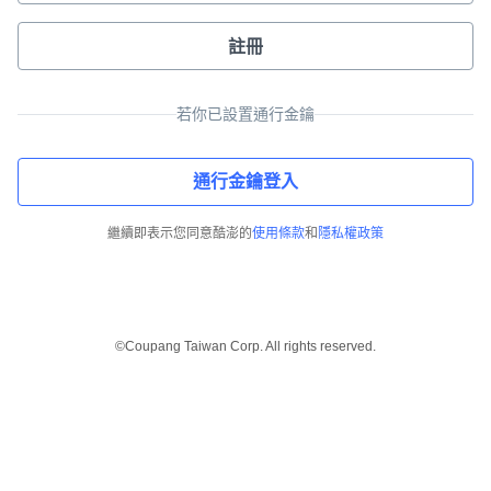
註冊
若你已設置通行金鑰
通行金鑰登入
繼續即表示您同意酷澎的
使用條款
和
隱私權政策
©Coupang Taiwan Corp. All rights reserved.