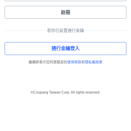
註冊
若你已設置通行金鑰
通行金鑰登入
繼續即表示您同意酷澎的
使用條款
和
隱私權政策
©Coupang Taiwan Corp. All rights reserved.